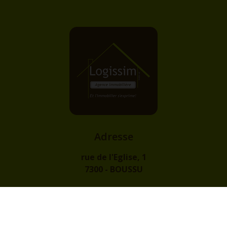
Adresse
rue de l'Eglise, 1
7300 - BOUSSU
Contact
info@logissim.be
+32 (0)65 31 96 96