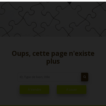
Oups, cette page n'existe
plus
À Vendre
À Louer