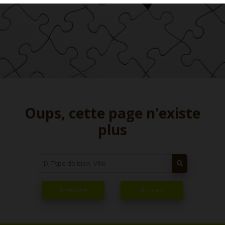
Oups, cette page n'existe
plus
À Vendre
À Louer