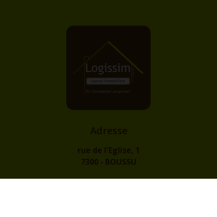
Adresse
rue de l'Eglise, 1
7300 - BOUSSU
Contact
info@logissim.be
+32 (0)65 31 96 96