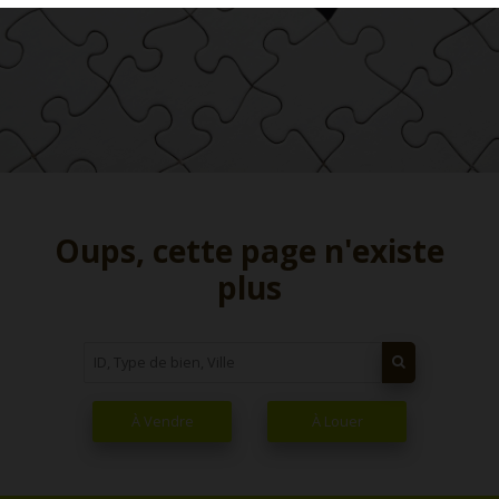
Oups, cette page n'existe
plus
À Vendre
À Louer