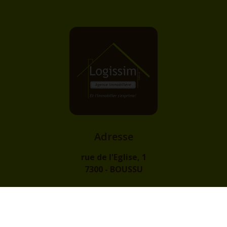
Adresse
rue de l'Eglise, 1
7300 - BOUSSU
Contact
info@logissim.be
+32 (0)65 31 96 96