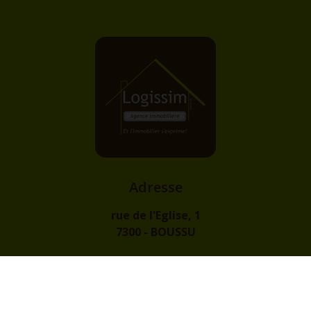
Adresse
rue de l'Eglise, 1
7300 - BOUSSU
Contact
info@logissim.be
+32 (0)65 31 96 96