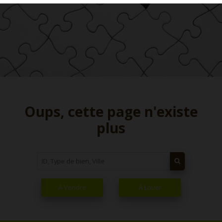
Oups, cette page n'existe
plus
À Vendre
À Louer