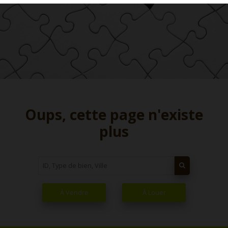
Oups, cette page n'existe
plus
À Vendre
À Louer