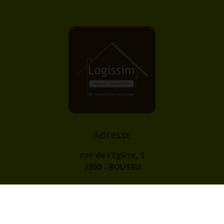
Adresse
rue de l'Eglise, 1
7300 - BOUSSU
Contact
info@logissim.be
+32 (0)65 31 96 96