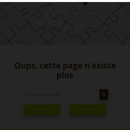
Oups, cette page n'existe
plus
À Vendre
À Louer