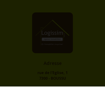
Adresse
rue de l'Eglise, 1
7300 - BOUSSU
Contact
info@logissim.be
+32 (0)65 31 96 96