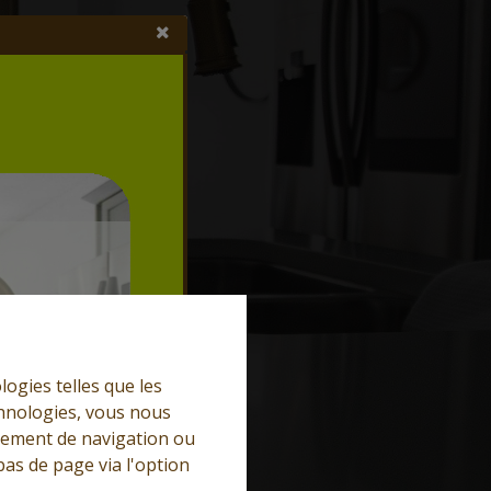
logies telles que les
chnologies, vous nous
rtement de navigation ou
bas de page via l'option