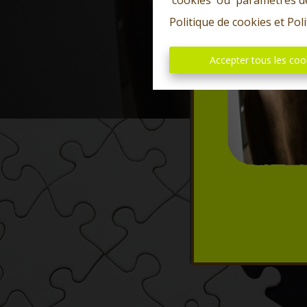
'cookies' ou 'paramètres d
Politique de cookies
et
Poli
Accepter tous les coo