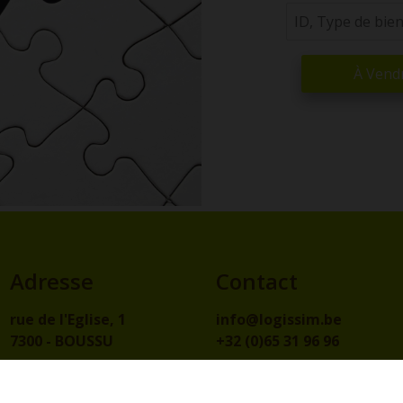
À Vend
Adresse
Contact
rue de l'Eglise, 1
info@logissim.be
7300 - BOUSSU
+32 (0)65 31 96 96