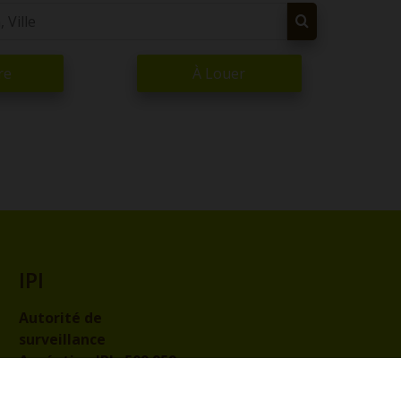
re
À Louer
IPI
Autorité de
surveillance
Agréation IPI :
509.959
Code de déontologie