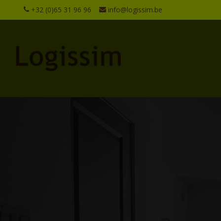
+32 (0)65 31 96 96
info@logissim.be