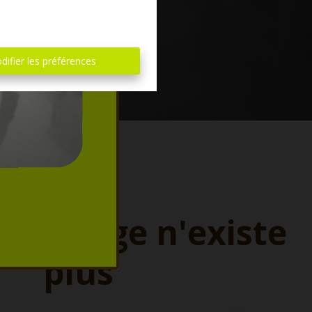
difier les préférences
ette page n'existe
plus