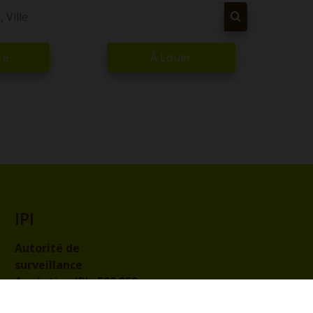
re
À Louer
IPI
Autorité de
surveillance
Agréation IPI :
509.959
Code de déontologie