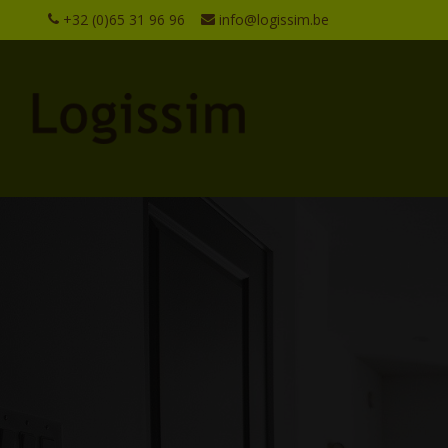
+32 (0)65 31 96 96
info@logissim.be