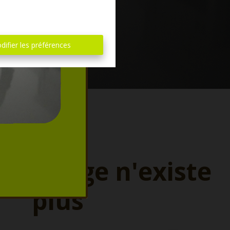
difier les préférences
ette page n'existe
plus