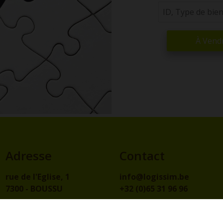
À Vend
Adresse
Contact
rue de l'Eglise, 1
info@logissim.be
7300 - BOUSSU
+32 (0)65 31 96 96