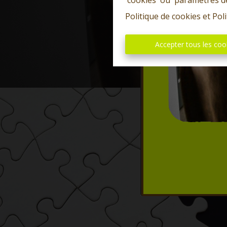
'cookies' ou 'paramètres d
Politique de cookies
et
Poli
Accepter tous les coo