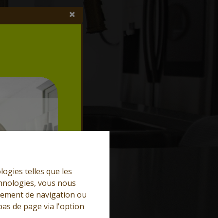
logies telles que les
chnologies, vous nous
rtement de navigation ou
bas de page via l'option