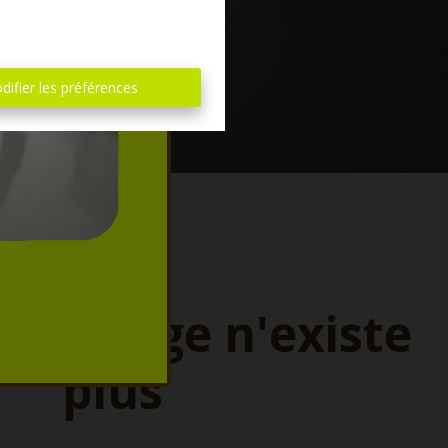
difier les préférences
ette page n'existe
plus