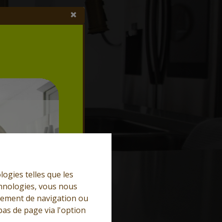
logies telles que les
chnologies, vous nous
rtement de navigation ou
bas de page via l'option