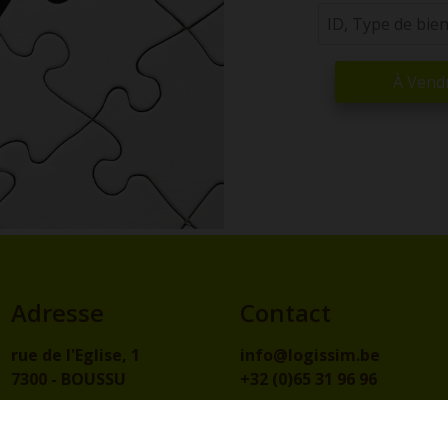
À Vend
Adresse
Contact
rue de l'Eglise, 1
info@logissim.be
7300 - BOUSSU
+32 (0)65 31 96 96