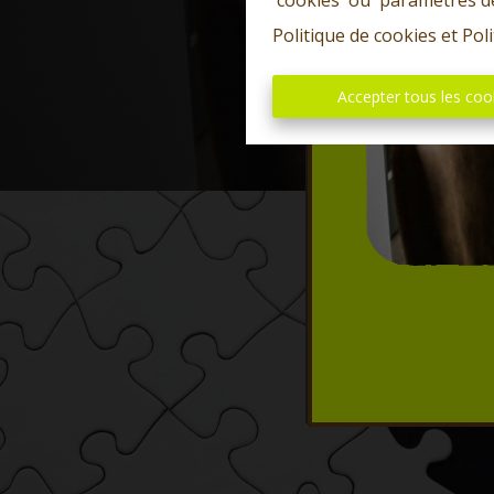
'cookies' ou 'paramètres d
Politique de cookies
et
Poli
Accepter tous les coo