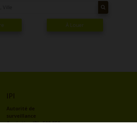
re
À Louer
IPI
Autorité de
surveillance
Agréation IPI :
509.959
Code de déontologie