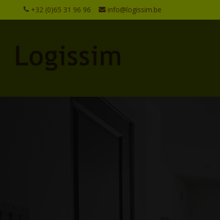
+32 (0)65 31 96 96
info@logissim.be