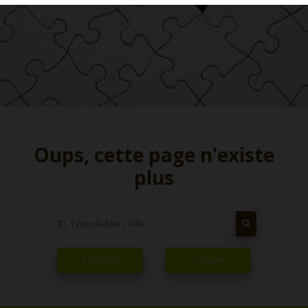
Oups, cette page n'existe
plus
À Vendre
À Louer