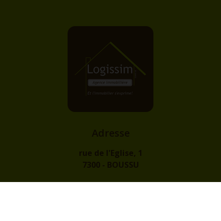
Adresse
rue de l'Eglise, 1
7300 - BOUSSU
Contact
info@logissim.be
+32 (0)65 31 96 96