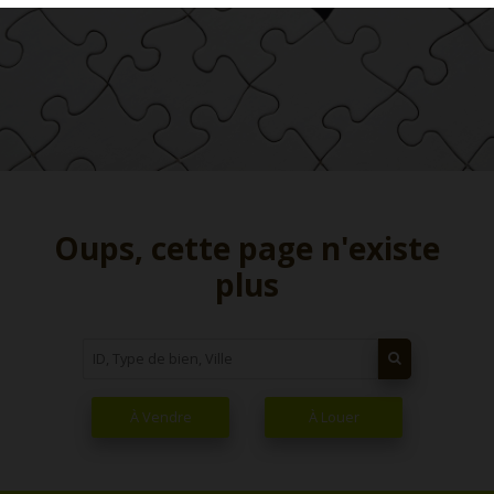
Oups, cette page n'existe
plus
À Vendre
À Louer