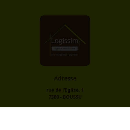
Adresse
rue de l'Eglise, 1
7300 - BOUSSU
Contact
info@logissim.be
+32 (0)65 31 96 96