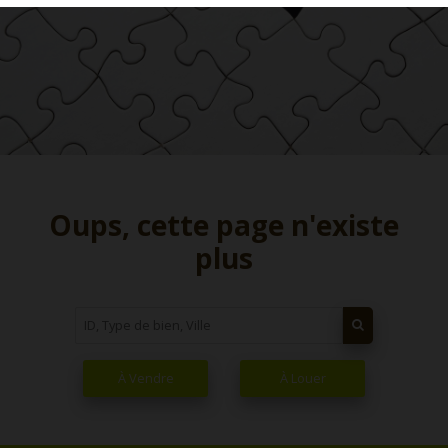
Oups, cette page n'existe
plus
À Vendre
À Louer