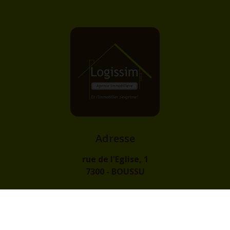
Adresse
rue de l'Eglise, 1
7300 - BOUSSU
Contact
info@logissim.be
+32 (0)65 31 96 96