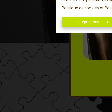
'cookies' ou 'paramètres d
Politique de cookies
et
Poli
Accepter tous les coo