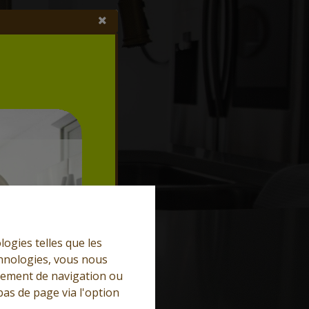
logies telles que les
chnologies, vous nous
rtement de navigation ou
bas de page via l'option