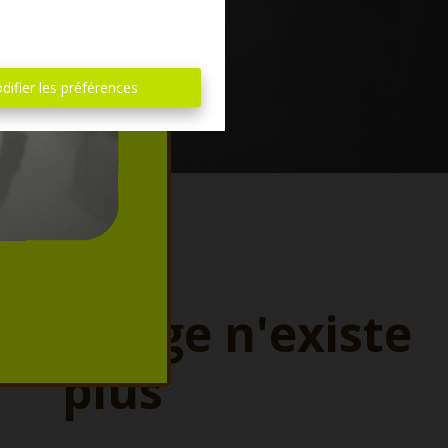
difier les préférences
ette page n'existe
plus