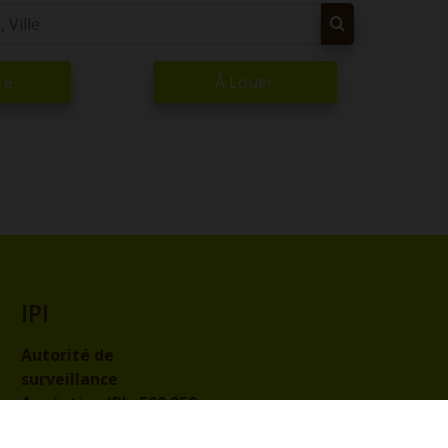
re
À Louer
IPI
Autorité de
surveillance
Agréation IPI :
509.959
Code de déontologie