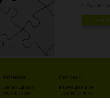
À Vend
Adresse
Contact
rue de l'Eglise, 1
info@logissim.be
7300 - BOUSSU
+32 (0)65 31 96 96