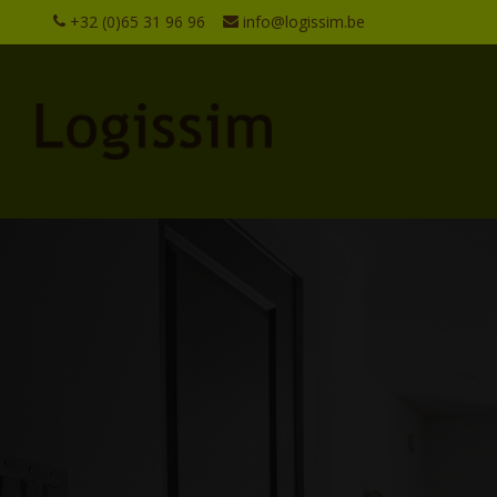
+32 (0)65 31 96 96
info@logissim.be