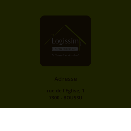
Adresse
rue de l'Eglise, 1
7300 - BOUSSU
Contact
info@logissim.be
+32 (0)65 31 96 96