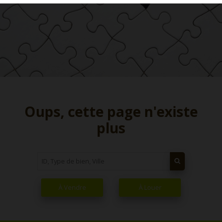
Oups, cette page n'existe
plus
À Vendre
À Louer