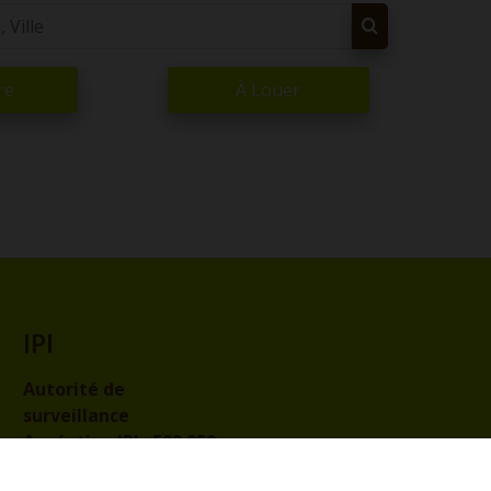
re
À Louer
IPI
Autorité de
surveillance
Agréation IPI :
509.959
Code de déontologie