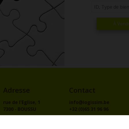
À Vend
Adresse
Contact
rue de l'Eglise, 1
info@logissim.be
7300 - BOUSSU
+32 (0)65 31 96 96