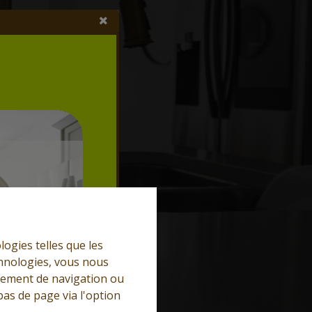
logies telles que les
chnologies, vous nous
rtement de navigation ou
bas de page via l'option