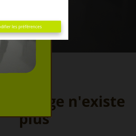
difier les préférences
ette page n'existe
plus