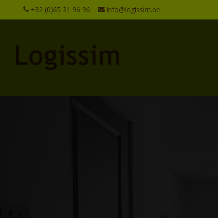
+32 (0)65 31 96 96
info@logissim.be