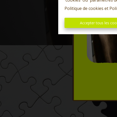
'cookies' ou 'paramètres d
Politique de cookies
et
Poli
Accepter tous les coo