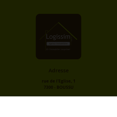
Adresse
rue de l'Eglise, 1
7300 - BOUSSU
Contact
info@logissim.be
+32 (0)65 31 96 96