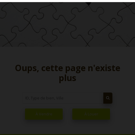
Oups, cette page n'existe
plus
À Vendre
À Louer