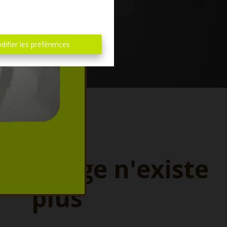
difier les préférences
ette page n'existe
plus