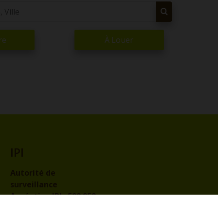
re
À Louer
IPI
Autorité de
surveillance
Agréation IPI :
509.959
Code de déontologie