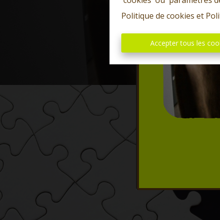
'cookies' ou 'paramètres d
Politique de cookies
et
Poli
Accepter tous les coo