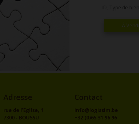
À Vend
Adresse
Contact
rue de l'Eglise, 1
info@logissim.be
7300 - BOUSSU
+32 (0)65 31 96 96