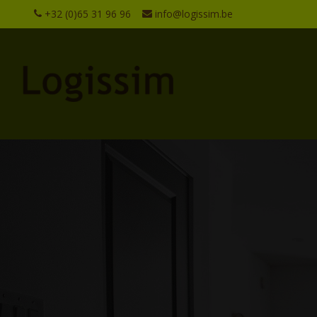
+32 (0)65 31 96 96
info@logissim.be