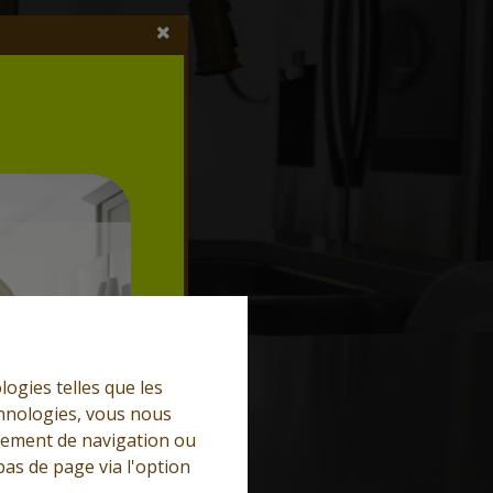
logies telles que les
chnologies, vous nous
rtement de navigation ou
bas de page via l'option