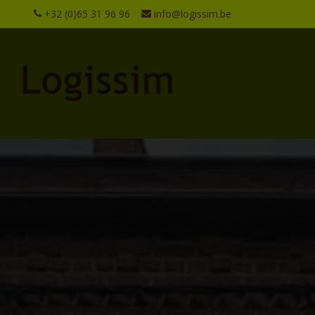
+32 (0)65 31 96 96
info@logissim.be