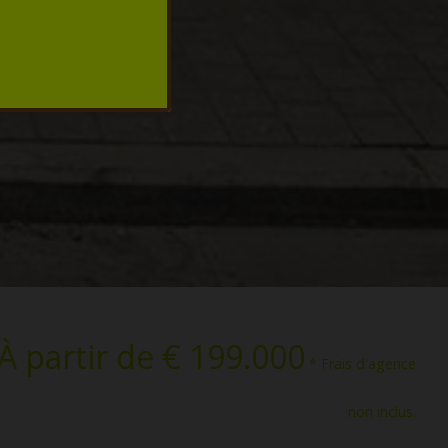
À partir de € 199.000
* Frais d'agence
non inclus.