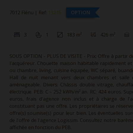
7012 Flénu
|
Ref:
13215
OPTION
3
1
183 m²
426 m²
SOUS OPTION - PLUS DE VISITE - Prix: Offre à partir de
l'acquéreur. Chouette maison habitable rapidement et 
ou chambre, living, cuisine équipée, WC séparé, buander
Hall de nuit menant vers deux chambres et salle 
aménageable. Divers: Châssis double vitrage, chauff
électrique. PEB: C - 252 kWh/m².an. RC: 424 euros. Super
euros, frais d'agence non inclus et à charge de l'a
constituant pas une offre. Les propriétaires se réserve
offre(s) soumise(s) pour leur bien. Les éventuelles su
de l'offre de l'agence Logissim. Consultez notre barèm
affichée en fonction du PEB.