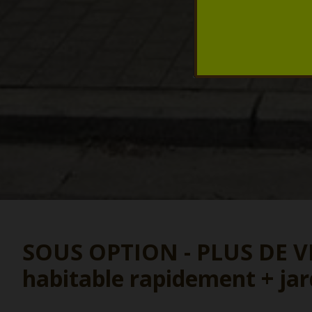
SOUS OPTION - PLUS DE VI
habitable rapidement + jar