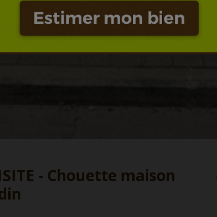
SITE - Chouette maison
din