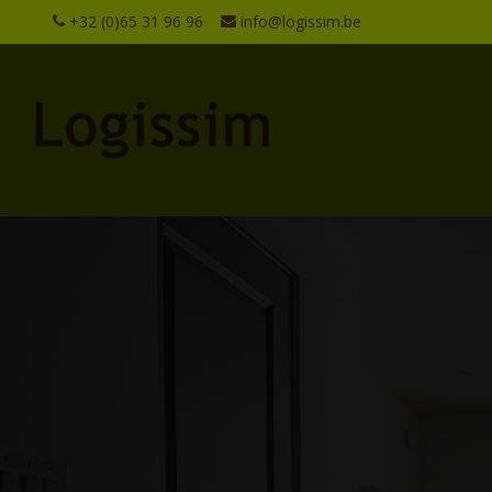
+32 (0)65 31 96 96
info@logissim.be