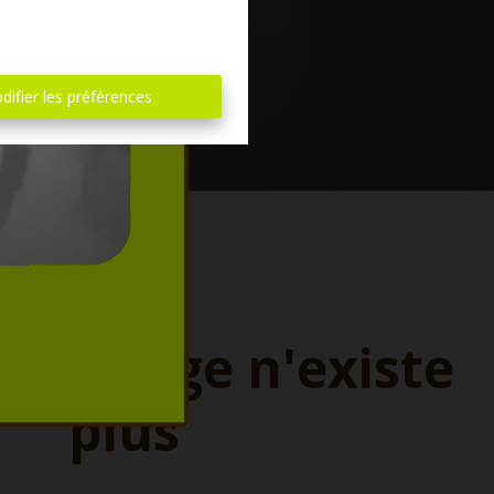
difier les préférences
ette page n'existe
plus