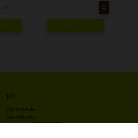
re
À Louer
IPI
Autorité de
surveillance
Agréation IPI :
509.959
Code de déontologie