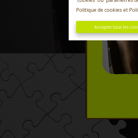
'cookies' ou 'paramètres d
Politique de cookies
et
Poli
Accepter tous les coo