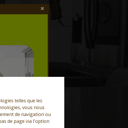
logies telles que les
chnologies, vous nous
rtement de navigation ou
bas de page via l'option