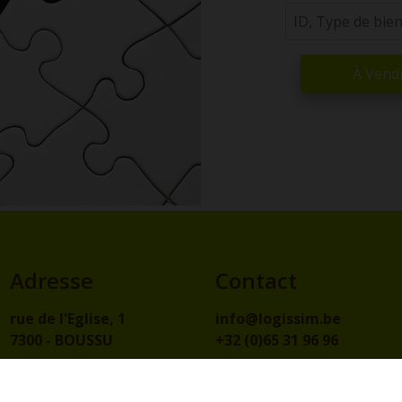
À Vend
Adresse
Contact
rue de l'Eglise, 1
info@logissim.be
7300 - BOUSSU
+32 (0)65 31 96 96