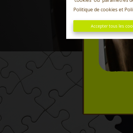
'cookies' ou 'paramètres d
Politique de cookies
et
Poli
Accepter tous les coo