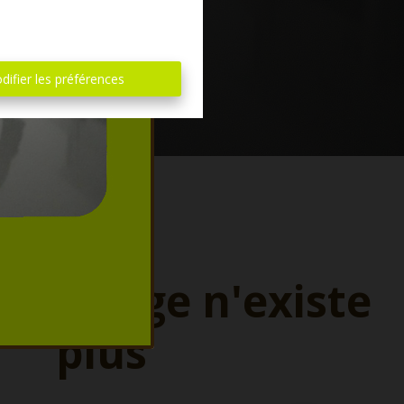
difier les préférences
ette page n'existe
plus