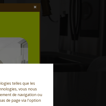
logies telles que les
chnologies, vous nous
rtement de navigation ou
bas de page via l'option