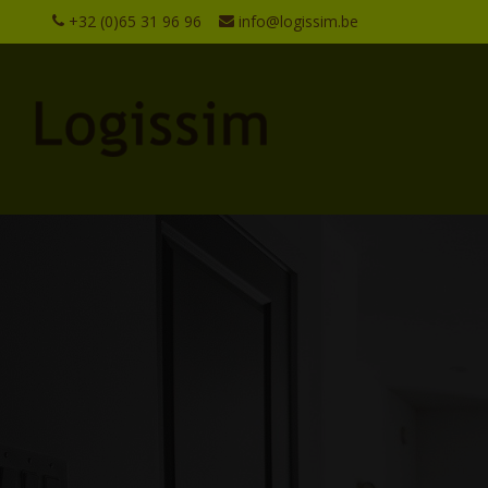
+32 (0)65 31 96 96
info@logissim.be