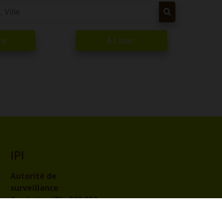
re
À Louer
IPI
Autorité de
surveillance
Agréation IPI :
509.959
Code de déontologie