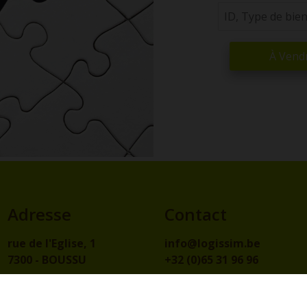
À Vend
Adresse
Contact
rue de l'Eglise, 1
info@logissim.be
7300 - BOUSSU
+32 (0)65 31 96 96