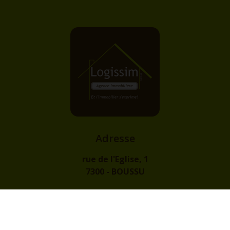
Adresse
rue de l'Eglise, 1
7300 - BOUSSU
Contact
info@logissim.be
+32 (0)65 31 96 96