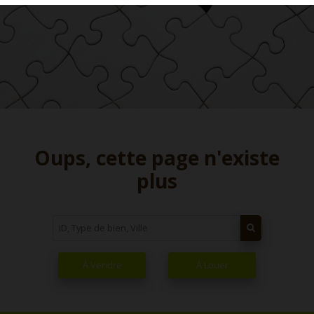
Oups, cette page n'existe
plus
À Vendre
À Louer