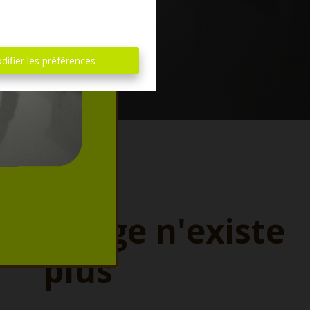
difier les préférences
ette page n'existe
plus