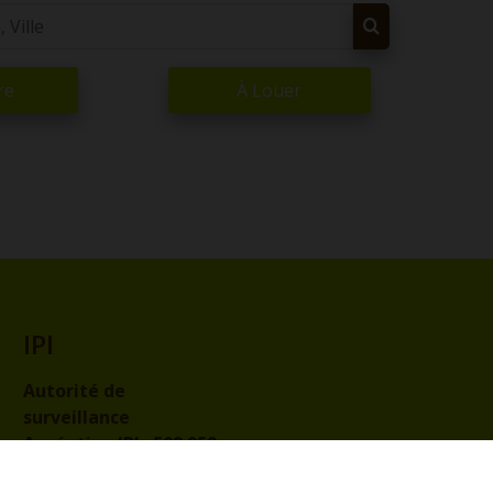
re
À Louer
IPI
Autorité de
surveillance
Agréation IPI :
509.959
Code de déontologie