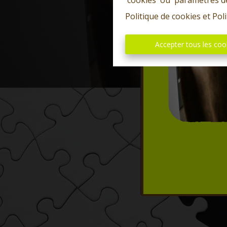
'cookies' ou 'paramètres d
Politique de cookies
et
Poli
Accepter tous les coo