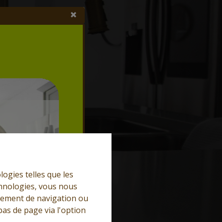
logies telles que les
chnologies, vous nous
rtement de navigation ou
bas de page via l'option