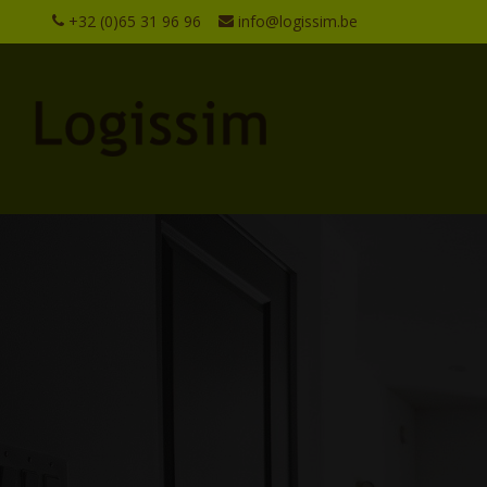
+32 (0)65 31 96 96
info@logissim.be