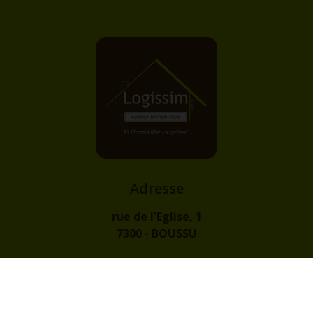
Adresse
rue de l'Eglise, 1
7300 - BOUSSU
Contact
info@logissim.be
+32 (0)65 31 96 96