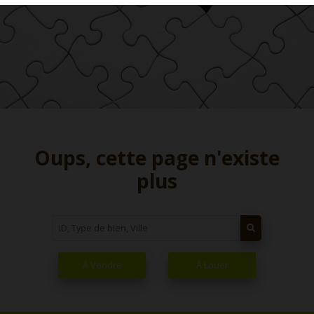
Oups, cette page n'existe
plus
À Vendre
À Louer