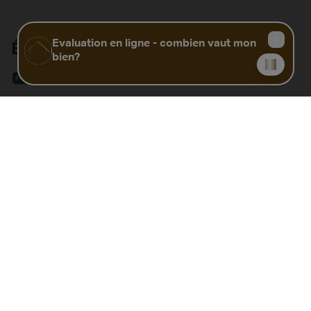
Énergie
Certificat électrique
Pas encore demandé(e)
PEB
409 kWh/m².an
PEB total
40136 kwh/an
Code Unique
20241127021130