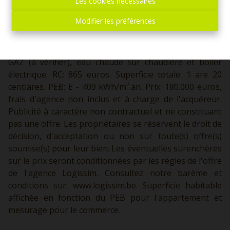
de +/- 60 m² avec BAR, sanitaires, cour, cuisine, pièce de
Les cookies nécessaires
stock. Etage: Logement pour le gérant du commerce
Modifier les préférences
comprenant une cuisine séjour, salon, salle de douche,
deux chambres. Divers: Châssis simple vitrage pour le
REZ et double vitrage pour l'étage, chauffage central
GAZ (à vérifier), eau chaude sur chaudière et boiler
électrique. RC: 865 euros. Superficie totale: 1 are 20
centiares. PEB: E - 409 kWh/m².an. Prix: 180.000 euros,
frais d'agence non inclus et à charge de l'acquéreur.
Publicité à caractère non contractuel et ne constituant
pas une offre. Les propriétaires se réservent le droit de
décision, d'acceptation ou non sur toute(s) offre(s)
soumise(s) pour leur bien. Les éventuelles surenchères
sur le prix seront conditionnées par les règles de l'offre
de l'agence Logissim. Consultez notre barème et
conditions sur:
www.logissim.be.
Superficie habitable
affichée en fonction du PEB pour l'appartement et
mesurage pour le commerce.