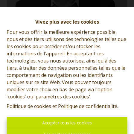
Vivez plus avec les cookies
Pour vous offrir la meilleure expérience possible,
Jean-Marie Haubourdin
nous et des tiers utilisons des technologies telles que
les cookies pour accéder et/ou stocker les
Demande d'informations
informations de l'appareil. En acceptant ces
technologies, vous nous autorisez, ainsi qu'à des
+32 (0)65 31 96 96
tiers, à traiter des données personnelles telles que le
comportement de navigation ou les identifiants
uniques sur ce site Web. Vous pouvez toujours
modifier votre choix en bas de page via l'option
2
1
158 m²
120 m²
'cookies' ou 'paramètres des cookies'.
Politique de cookies
et
Politique de confidentialité
.
Prix: 180.000 euros, frais d'agence non inclus et à
charge de l'acquéreur. Boussu centre, commerce +
Accepter tous les cookies
habitation comprenant: Sous-sol: Cave. Rez: Commerce