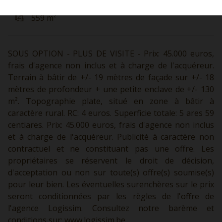
559 m²
SOUS OPTION - PLUS DE VISITE - Prix: 45.000 euros,
frais d'agence non inclus et à charge de l'acquéreur.
Terrain à bâtir de +/- 19 mètres de façade sur +/- 18
mètres de profondeur + une petite enclave de +/- 130
m². Topographie plate, situé en zone à bâtir à
caractère rural. RC: 4 euros. Superficie totale: 5 ares 59
centiares. Prix: 45.000 euros, frais d'agence non inclus
et à charge de l'acquéreur. Publicité à caractère non
contractuel et ne constituant pas une offre. Les
propriétaires se réservent le droit de décision,
d'acceptation ou non sur toute(s) offre(s) soumise(s)
pour leur bien. Les éventuelles surenchères sur le prix
seront conditionnées par les règles de l'offre de
l'agence Logissim. Consultez notre barème et
conditions sur:
www.logissim.be.