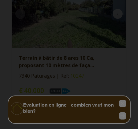
Terrain à bâtir de 8 ares 10 Ca,
proposant 10 mètres de faça
...
7340 Paturages
|
Ref
: 
10247
€ 40.000
810 m²