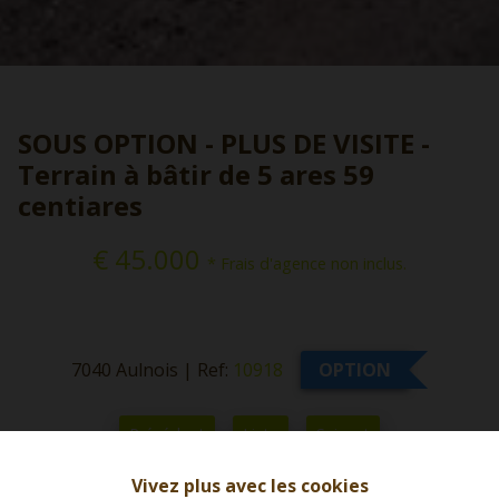
SOUS OPTION - PLUS DE VISITE -
Terrain à bâtir de 5 ares 59
centiares
€ 45.000
* Frais d'agence non inclus.
7040 Aulnois
|
Ref:
10918
OPTION
Précédent
Liste
Suivant
Vivez plus avec les cookies